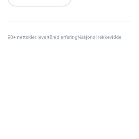
90+ nettsider levert
Bred erfaring
Nasjonal rekkevidde