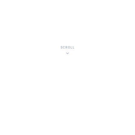
SCROLL
TJENESTER
Det vi er
gode på.